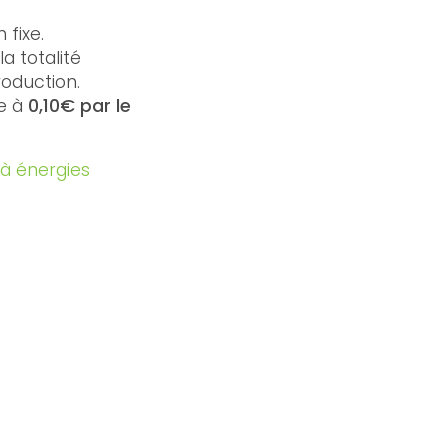
 fixe.
la totalité
roduction.
e à
0,10€ par le
 à énergies