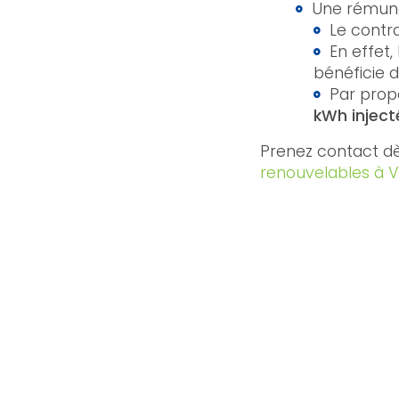
Une rémunér
Le contra
En effet,
bénéficie d
Par propo
kWh injecté
Prenez contact dè
renouvelables à V