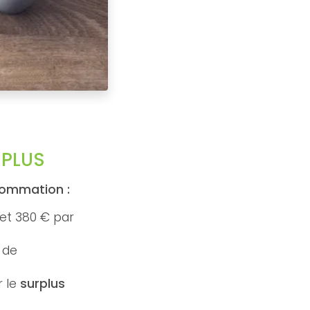
RPLUS
sommation :
0 et 380 € par
 de
r le
surplus