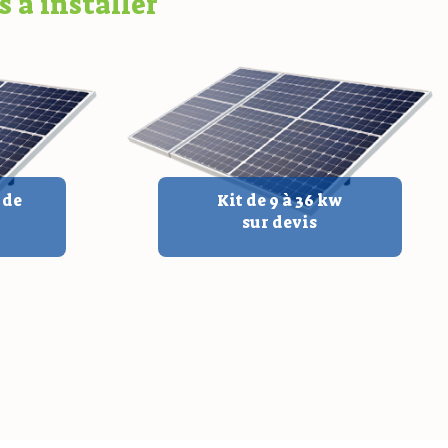
 à installer
 de
Kit de 9 à 36 kw
sur devis