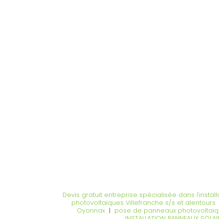
Devis gratuit entreprise spécialisée dans l'inst
photovoltaiques Villefranche s/s et alentours
Oyonnax
|
pose de panneaux photovoltaiq
INSTALLATION PANNEAUX SOLA