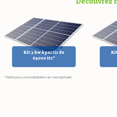
Découvrez n
Kit 3 kw à partir de
Ki
6900€ ttc*
*Tarifs pour une installation en monophasé