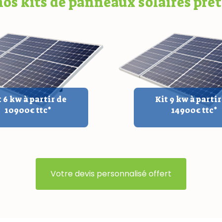
os kits de panneaux solaires prêts
t 6 kw à partir de
Kit 9 kw à partir
10900€ ttc*
14900€ ttc*
Votre devis personnalisé offert