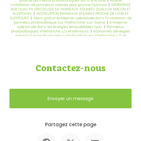
pose de panneaux photovoltaiques dans le Rhône
|
Pose et
installation de panneaux solaires pour piscine Oyonnax
|
ENTREPRISE
RGE QUALI PV SPECIALISEE EN PANNEAUX SOLAIRES DUALSUN MACON ET
ALENTOURS
|
INSTALLATION PANNEAUX SOLAIRES PROCHE DE LYON ET
ALENTOURS
|
Devis gratuit entreprise spécialisée dans l'installation de
panneau photovoltaïque sur Villefranche-sur-Saône
|
Entreprise
spécialisée dans les énergies renouvelables Lyon
|
Panneaux
photovoltaiques Villefranche s/s et alentours
|
Economies d'énergies
grâce à la pose de panneaux photovoltaiques Villefranche s/s et
alentours
Contactez-nous
Envoyer un message
Partagez cette page
Facebook
X
Email