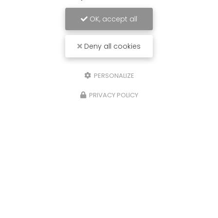
OK, accept all
Deny all cookies
PERSONALIZE
PRIVACY POLICY
07/10/2024
Installation panneaux
photovoltaïques 3kwc près de Macon