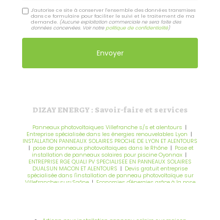
J'autorise ce site à conserver l'ensemble des données transmises
dans ce formulaire pour faciliter le suivi et le traitement de ma
demande.
(Aucune exploitation commerciale ne sera faite des
données concervées. Voir notre
politique de confidentialité
)
DIZAY ENERGY : Savoir-faire et services
Panneaux photovoltaiques Villefranche s/s et alentours
|
Entreprise spécialisée dans les énergies renouvelables Lyon
|
INSTALLATION PANNEAUX SOLAIRES PROCHE DE LYON ET ALENTOURS
|
pose de panneaux photovoltaiques dans le Rhône
|
Pose et
installation de panneaux solaires pour piscine Oyonnax
|
ENTREPRISE RGE QUALI PV SPECIALISEE EN PANNEAUX SOLAIRES
DUALSUN MACON ET ALENTOURS
|
Devis gratuit entreprise
spécialisée dans l'installation de panneau photovoltaïque sur
Villefranche-sur-Saône
|
Economies d'énergies grâce à la pose
de panneaux photovoltaiques Villefranche s/s et alentours