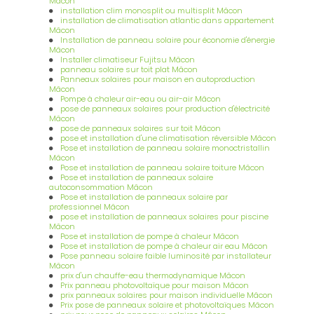
Mâcon
installation clim monosplit ou multisplit Mâcon
installation de climatisation atlantic dans appartement
Mâcon
Installation de panneau solaire pour économie d'énergie
Mâcon
Installer climatiseur Fujitsu Mâcon
panneau solaire sur toit plat Mâcon
Panneaux solaires pour maison en autoproduction
Mâcon
Pompe à chaleur air-eau ou air-air Mâcon
pose de panneaux solaires pour production d'électricité
Mâcon
pose de panneaux solaires sur toit Mâcon
pose et installation d'une climatisation réversible Mâcon
Pose et installation de panneau solaire monoctristallin
Mâcon
Pose et installation de panneau solaire toiture Mâcon
Pose et installation de panneaux solaire
autoconsommation Mâcon
Pose et installation de panneaux solaire par
professionnel Mâcon
pose et installation de panneaux solaires pour piscine
Mâcon
Pose et installation de pompe à chaleur Mâcon
Pose et installation de pompe à chaleur air eau Mâcon
Pose panneau solaire faible luminosité par installateur
Mâcon
prix d'un chauffe-eau thermodynamique Mâcon
Prix panneau photovoltaïque pour maison Mâcon
prix panneaux solaires pour maison individuelle Mâcon
Prix pose de panneaux solaire et photovoltaïques Mâcon