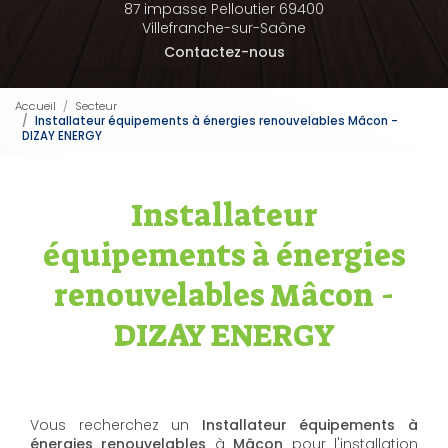
87 impasse Pelloutier 69400
Villefranche-sur-Saône
Contactez-nous
Accueil
Secteur
Installateur équipements à énergies renouvelables Mâcon -
DIZAY ENERGY
Installateur
équipements à énergies
renouvelables Mâcon -
DIZAY ENERGY
Vous recherchez un
Installateur équipements à
énergies renouvelables
à
Mâcon
pour l'installation