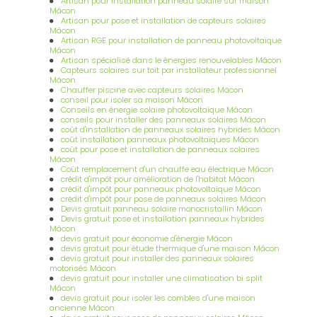
Artisan pour installation panneau solaire sur maison
Mâcon
Artisan pour pose et installation de capteurs solaires
Mâcon
Artisan RGE pour installation de panneau photovoltaïque
Mâcon
Artisan spécialisé dans le énergies renouvelables Mâcon
Capteurs solaires sur toit par installateur professionnel
Mâcon
Chauffer piscine avec capteurs solaires Mâcon
conseil pour isoler sa maison Mâcon
Conseils en énergie solaire photovoltaïque Mâcon
conseils pour installer des panneaux solaires Mâcon
coût d'installation de panneaux solaires hybrides Mâcon
coût installation panneaux photovoltaïques Mâcon
coût pour pose et installation de panneaux solaires
Mâcon
Coût remplacement d'un chauffe eau électrique Mâcon
crédit d'impôt pour amélioration de l'habitat Mâcon
crédit d'impôt pour panneaux photovoltaïque Mâcon
crédit d'impôt pour pose de panneaux solaires Mâcon
Devis gratuit panneau solaire monocristallin Mâcon
Devis gratuit pose et installation panneaux hybrides
Mâcon
devis gratuit pour économie d'énergie Mâcon
devis gratuit pour étude thermique d'une maison Mâcon
devis gratuit pour installer des panneaux solaires
motorisés Mâcon
devis gratuit pour installer une climatisation bi split
Mâcon
devis gratuit pour isoler les combles d'une maison
ancienne Mâcon