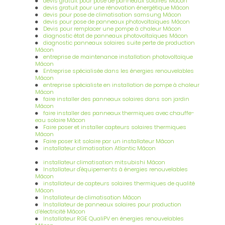
devis gratuit pour pose de panneaux solaires Mâcon
devis gratuit pour une rénovation énergétique Mâcon
devis pour pose de climatisation samsung Mâcon
devis pour pose de panneaux photovoltaïques Mâcon
Devis pour remplacer une pompe à chaleur Mâcon
diagnostic état de panneaux photovoltaïques Mâcon
diagnostic panneaux solaires suite perte de production
Mâcon
entreprise de maintenance installation photovoltaïque
Mâcon
Entreprise spécialisée dans les énergies renouvelables
Mâcon
entreprise spécialiste en installation de pompe à chaleur
Mâcon
faire installer des panneaux solaires dans son jardin
Mâcon
faire installer des panneaux thermiques avec chauffe-
eau solaire Mâcon
Faire poser et installer capteurs solaires thermiques
Mâcon
Faire poser kit solaire par un installateur Mâcon
installateur climatisation Atlantic Mâcon
installateur climatisation mitsubishi Mâcon
Installateur d'équipements à énergies renouvelables
Mâcon
installateur de capteurs solaires thermiques de qualité
Mâcon
Installateur de climatisation Mâcon
Installateur de panneaux solaires pour production
d’électricité Mâcon
Installateur RGE QualiPV en énergies renouvelables