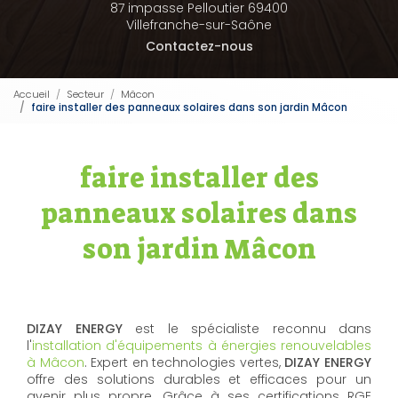
87 impasse Pelloutier 69400
Villefranche-sur-Saône
Contactez-nous
Accueil
Secteur
Mâcon
faire installer des panneaux solaires dans son jardin Mâcon
faire installer des
panneaux solaires dans
son jardin Mâcon
DIZAY ENERGY
est le spécialiste reconnu dans
l'
installation d'équipements à énergies renouvelables
à Mâcon
. Expert en technologies vertes,
DIZAY ENERGY
offre des solutions durables et efficaces pour un
avenir plus propre. Grâce à ses certifications RGE