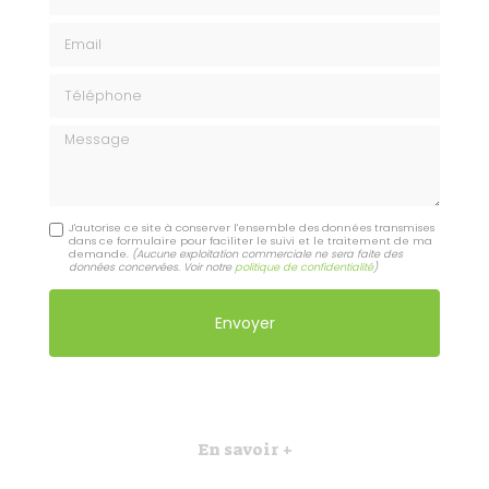
Email
Téléphone
Message
J'autorise ce site à conserver l'ensemble des données transmises
dans ce formulaire pour faciliter le suivi et le traitement de ma
demande.
(Aucune exploitation commerciale ne sera faite des
données concervées. Voir notre
politique de confidentialité
)
En savoir +