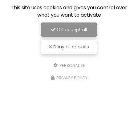
This site uses cookies and gives you control over
what you want to activate
OK, accept all
Deny all cookies
PERSONALIZE
PRIVACY POLICY
Installateur équipements à énergies renouvelables
à Villefranche-sur-Saône
87 impasse Pelloutier
69400 Villefranche-sur-Saône
Lundi au vendredi
9h00 - 17h30