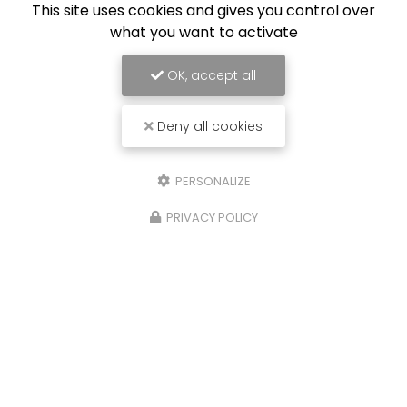
This site uses cookies and gives you control over
what you want to activate
ctualité
Toute l'a
OK, accept all
Deny all cookies
PERSONALIZE
PRIVACY POLICY
Installateur équipements à énergies renouvelables
à Villefranche-sur-Saône
87 impasse Pelloutier
69400 Villefranche-sur-Saône
Lundi au vendredi
9h00 - 17h30