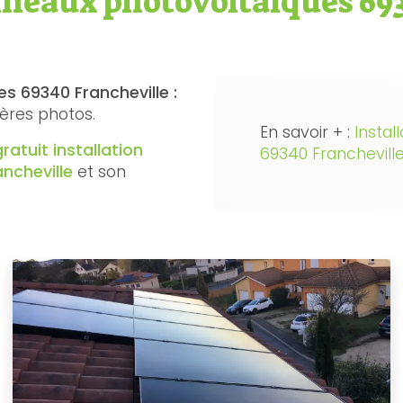
nneaux photovoltaïques 69
s 69340 Francheville :
ères photos.
En savoir + :
Instal
gratuit
installation
69340 Franchevill
ncheville
et son