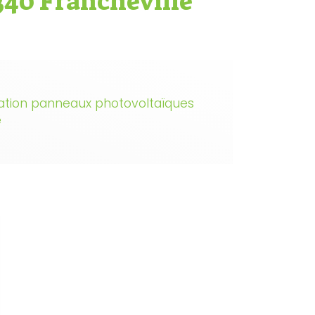
340 Francheville
lation panneaux photovoltaïques
e