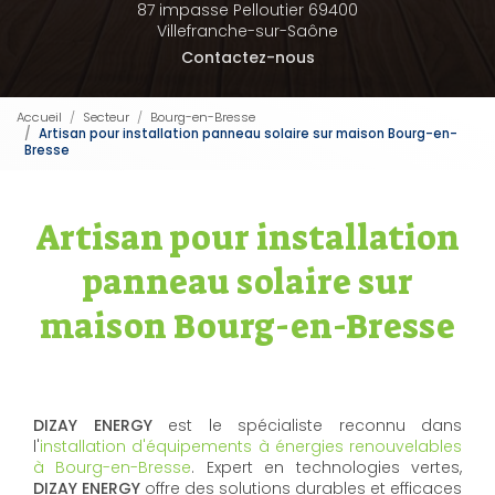
87 impasse Pelloutier 69400
Villefranche-sur-Saône
Contactez-nous
Accueil
Secteur
Bourg-en-Bresse
Artisan pour installation panneau solaire sur maison Bourg-en-
Bresse
Artisan pour installation
panneau solaire sur
maison Bourg-en-Bresse
DIZAY ENERGY
est le spécialiste reconnu dans
l'
installation d'équipements à énergies renouvelables
à Bourg-en-Bresse
. Expert en technologies vertes,
DIZAY ENERGY
offre des solutions durables et efficaces