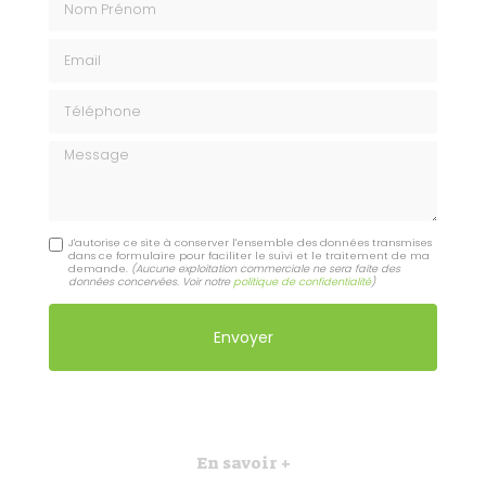
Email
Téléphone
Message
J'autorise ce site à conserver l'ensemble des données transmises
dans ce formulaire pour faciliter le suivi et le traitement de ma
demande.
(Aucune exploitation commerciale ne sera faite des
données concervées. Voir notre
politique de confidentialité
)
En savoir +