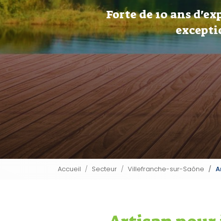
Forte de 10 ans d'ex
excepti
Accueil
Secteur
Villefranche-sur-Saône
A