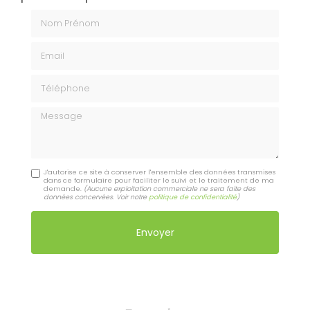
Nom Prénom
Email
Téléphone
Message
J'autorise ce site à conserver l'ensemble des données transmises
dans ce formulaire pour faciliter le suivi et le traitement de ma
demande.
(Aucune exploitation commerciale ne sera faite des
données concervées. Voir notre
politique de confidentialité
)