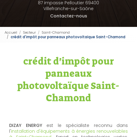
87 impasse Pelloutier 69400
Villefranche-sur-Saône
Contactez-nous
Accueil
Secteur
Saint-Chamond
crédit d'impôt pour panneaux photovoltaïque Saint-Chamond
crédit d'impôt pour
panneaux
photovoltaïque Saint-
Chamond
DIZAY ENERGY
est le spécialiste reconnu dans
l'
installation d'équipements à énergies renouvelables