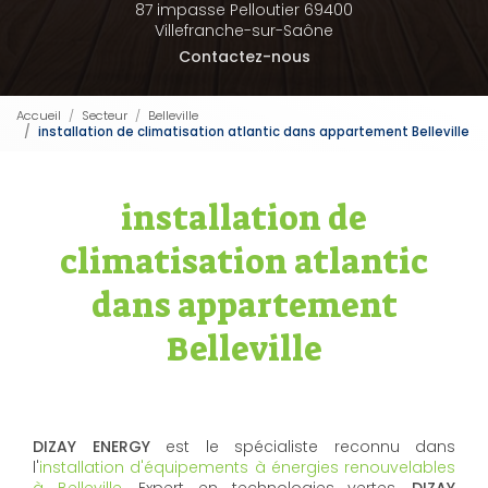
87 impasse Pelloutier 69400
Villefranche-sur-Saône
Contactez-nous
Accueil
Secteur
Belleville
installation de climatisation atlantic dans appartement Belleville
installation de
climatisation atlantic
dans appartement
Belleville
DIZAY ENERGY
est le spécialiste reconnu dans
l'
installation d'équipements à énergies renouvelables