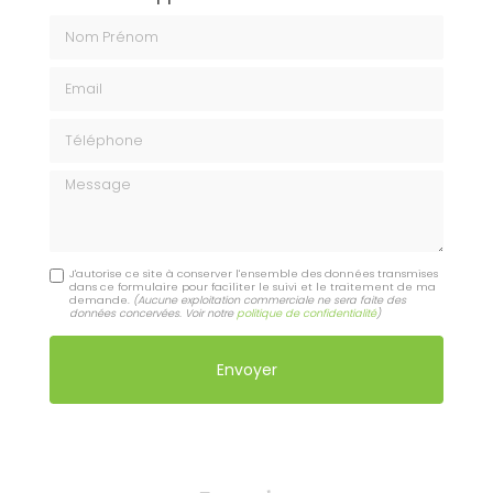
Nom Prénom
Email
Téléphone
Message
J'autorise ce site à conserver l'ensemble des données transmises
dans ce formulaire pour faciliter le suivi et le traitement de ma
demande.
(Aucune exploitation commerciale ne sera faite des
données concervées. Voir notre
politique de confidentialité
)