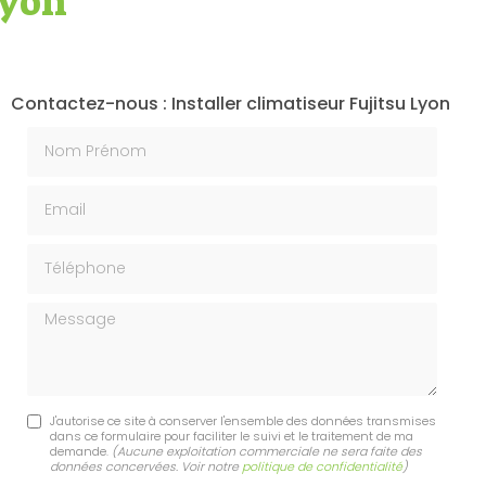
Lyon
Contactez-nous : Installer climatiseur Fujitsu Lyon
Nom Prénom
Email
Téléphone
Message
J'autorise ce site à conserver l'ensemble des données transmises
dans ce formulaire pour faciliter le suivi et le traitement de ma
demande.
(Aucune exploitation commerciale ne sera faite des
données concervées. Voir notre
politique de confidentialité
)