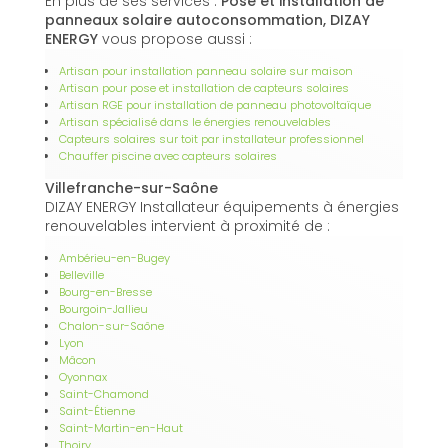
En plus de ses services :
Pose et installation de
panneaux solaire autoconsommation, DIZAY
ENERGY
vous propose aussi :
Artisan pour installation panneau solaire sur maison
Artisan pour pose et installation de capteurs solaires
Artisan RGE pour installation de panneau photovoltaïque
Artisan spécialisé dans le énergies renouvelables
Capteurs solaires sur toit par installateur professionnel
Chauffer piscine avec capteurs solaires
Villefranche-sur-Saône
DIZAY ENERGY Installateur équipements à énergies
renouvelables intervient à proximité de :
Ambérieu-en-Bugey
Belleville
Bourg-en-Bresse
Bourgoin-Jallieu
Chalon-sur-Saône
Lyon
Mâcon
Oyonnax
Saint-Chamond
Saint-Étienne
Saint-Martin-en-Haut
Thoiry