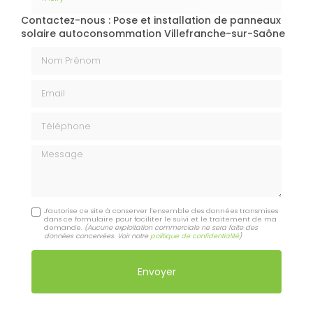
Contactez-nous : Pose et installation de panneaux
solaire autoconsommation Villefranche-sur-Saône
Nom Prénom
Email
Téléphone
Message
J'autorise ce site à conserver l'ensemble des données transmises
dans ce formulaire pour faciliter le suivi et le traitement de ma
demande.
(Aucune exploitation commerciale ne sera faite des
données concervées. Voir notre
politique de confidentialité
)