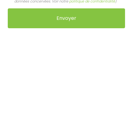
données concervées. Voir notre
politique de confidentialité
)