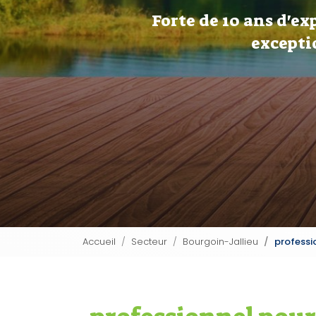
Forte de 10 ans d'ex
excepti
Accueil
Secteur
Bourgoin-Jallieu
professi