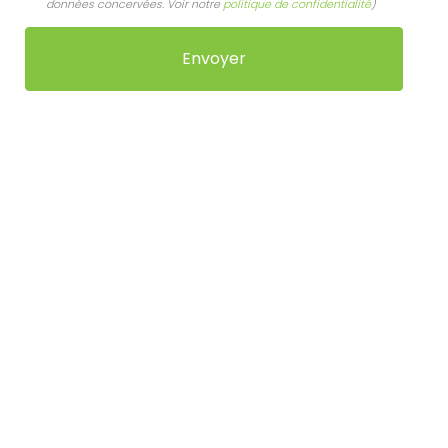
données concervées. Voir notre
politique de confidentialité
)