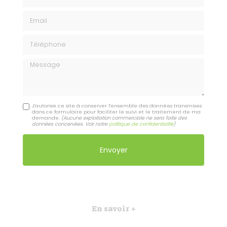
Email
Téléphone
Message
J'autorise ce site à conserver l'ensemble des données transmises
dans ce formulaire pour faciliter le suivi et le traitement de ma
demande.
(Aucune exploitation commerciale ne sera faite des
données concervées. Voir notre
politique de confidentialité
)
En savoir +