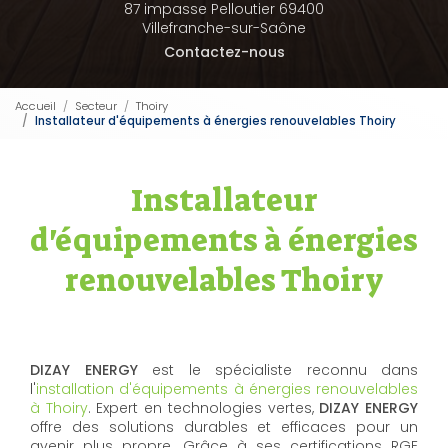
87 impasse Pelloutier 69400
Villefranche-sur-Saône
Contactez-nous
Accueil
Secteur
Thoiry
Installateur d'équipements à énergies renouvelables Thoiry
Installateur
d'équipements à énergies
renouvelables Thoiry
DIZAY ENERGY
est le spécialiste reconnu dans
l'
installation d'équipements à énergies renouvelables
à Thoiry
. Expert en technologies vertes,
DIZAY ENERGY
offre des solutions durables et efficaces pour un
avenir plus propre. Grâce à ses certifications RGE