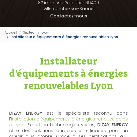
87 impasse Pelloutier 69400
Villefranche-sur-Saône
Contactez-nous
Accueil
Secteur
Lyon
Installateur d'équipements à énergies renouvelables Lyon
Installateur
d'équipements à énergies
renouvelables Lyon
DIZAY ENERGY
est le spécialiste reconnu dans
l'
installation d'équipements à énergies renouvelables
à Lyon
. Expert en technologies vertes,
DIZAY ENERGY
offre des solutions durables et efficaces pour un
avenir plus propre. Grâce à ses certifications RGE