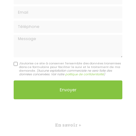
Email
Téléphone
Message
J'autorise ce site à conserver l'ensemble des données transmises
dans ce formulaire pour faciliter le suivi et le traitement de ma
demande.
(Aucune exploitation commerciale ne sera faite des
données concervées. Voir notre
politique de confidentialité
)
En savoir +