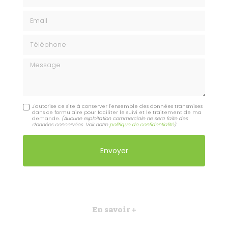
Email
Téléphone
Message
J'autorise ce site à conserver l'ensemble des données transmises
dans ce formulaire pour faciliter le suivi et le traitement de ma
demande.
(Aucune exploitation commerciale ne sera faite des
données concervées. Voir notre
politique de confidentialité
)
En savoir +